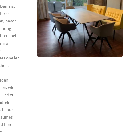
Dann ist
Ihrer
en, bevor
ohnung
hten, bei
ernis
z
essioneller
chen.
ieden
hen, wie
. Und zu
itteln.
ch ihre
 Raumes
und Ihnen
em