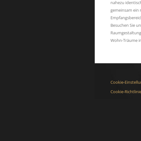
nahezu identisc
gemeinsam ein n
Empfangsbereich
Besuchen Sie un
Raumgestaltung
Wohn-Träume in 
Cookie-Einstell
Cookie-Richtlini
Datenschutz
Impressum
Kontakt