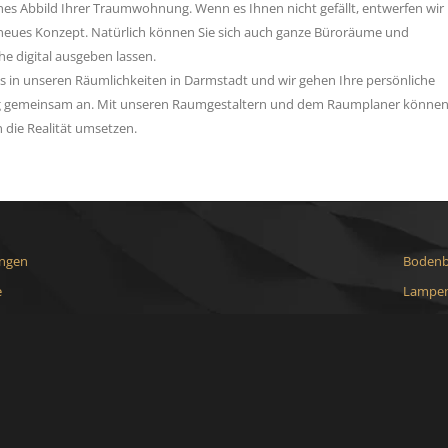
hes Abbild Ihrer Traumwohnung. Wenn es Ihnen nicht gefällt, entwerfen wir
eues Konzept. Natürlich können Sie sich auch ganze Büroräume und
e digital ausgeben lassen.
s in unseren Räumlichkeiten in Darmstadt und wir gehen Ihre persönliche
 gemeinsam an. Mit unseren Raumgestaltern und dem Raumplaner können 
die Realität umsetzen.
ungen
Bodenb
e
Lampen
Markis
Möbel 
Parket
Polster
Raumge