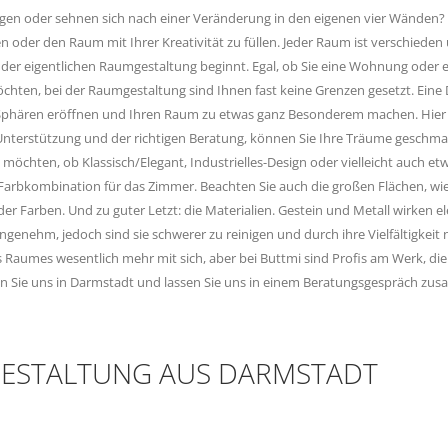
gen oder sehnen sich nach einer Veränderung in den eigenen vier Wänden? Da
 oder den Raum mit Ihrer Kreativität zu füllen. Jeder Raum ist verschieden
 der eigentlichen Raumgestaltung beginnt. Egal, ob Sie eine Wohnung oder
chten, bei der Raumgestaltung sind Ihnen fast keine Grenzen gesetzt. Eine 
phären eröffnen und Ihren Raum zu etwas ganz Besonderem machen. Hier spie
 Unterstützung und der richtigen Beratung, können Sie Ihre Träume geschma
en möchten, ob Klassisch/Elegant, Industrielles-Design oder vielleicht auch et
 Farbkombination für das Zimmer. Beachten Sie auch die großen Flächen, wi
der Farben. Und zu guter Letzt: die Materialien. Gestein und Metall wirken e
genehm, jedoch sind sie schwerer zu reinigen und durch ihre Vielfältigkeit 
 Raumes wesentlich mehr mit sich, aber bei Buttmi sind Profis am Werk, die 
n Sie uns in Darmstadt und lassen Sie uns in einem Beratungsgespräch zus
ESTALTUNG AUS DARMSTADT