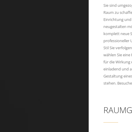
Sie sind umgezo
Raum zu schaffen
Einrichtung und
neugestalten mö
komplett neue S
professioneller
Stil Sie verfolg
wählen Sie eine
für die Wirkung 
einladend und an
Gestaltung eines
stehen. Besuche
RAUMG