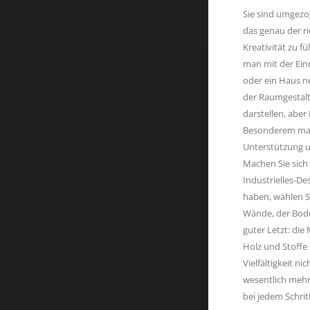
Sie sind umgezo
das genau der ri
Kreativität zu f
man mit der Ein
oder ein Haus n
der Raumgestalt
darstellen, abe
Besonderem mache
Unterstützung u
Machen Sie sich 
Industrielles-De
haben, wählen S
Wände, der Bode
guter Letzt: die
Holz und Stoffe
Vielfältigkeit n
wesentlich mehr 
bei jedem Schrit