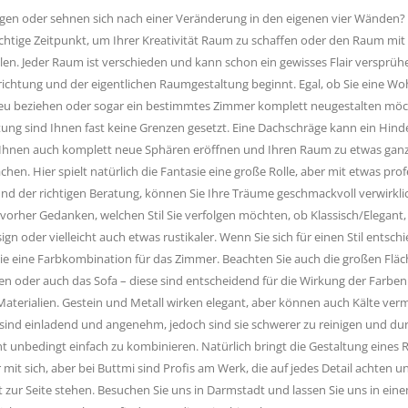
gen oder sehnen sich nach einer Veränderung in den eigenen vier Wänden? 
chtige Zeitpunkt, um Ihrer Kreativität Raum zu schaffen oder den Raum mit 
üllen. Jeder Raum ist verschieden und kann schon ein gewisses Flair versprüh
richtung und der eigentlichen Raumgestaltung beginnt. Egal, ob Sie eine W
eu beziehen oder sogar ein bestimmtes Zimmer komplett neugestalten möc
ung sind Ihnen fast keine Grenzen gesetzt. Eine Dachschräge kann ein Hind
r Ihnen auch komplett neue Sphären eröffnen und Ihren Raum zu etwas gan
n. Hier spielt natürlich die Fantasie eine große Rolle, aber mit etwas prof
nd der richtigen Beratung, können Sie Ihre Träume geschmackvoll verwirkli
vorher Gedanken, welchen Stil Sie verfolgen möchten, ob Klassisch/Elegant,
sign oder vielleicht auch etwas rustikaler. Wenn Sie sich für einen Stil entsch
ie eine Farbkombination für das Zimmer. Beachten Sie auch die großen Fläc
n oder auch das Sofa – diese sind entscheidend für die Wirkung der Farben
 Materialien. Gestein und Metall wirken elegant, aber können auch Kälte verm
 sind einladend und angenehm, jedoch sind sie schwerer zu reinigen und dur
icht unbedingt einfach zu kombinieren. Natürlich bringt die Gestaltung eines
mit sich, aber bei Buttmi sind Profis am Werk, die auf jedes Detail achten 
t zur Seite stehen. Besuchen Sie uns in Darmstadt und lassen Sie uns in ein