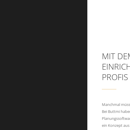
MIT DE
EINRI
PROFIS
Manchmal müssen
Bei Buttmi habe
Planungssoftwar
ein Konzept aus 