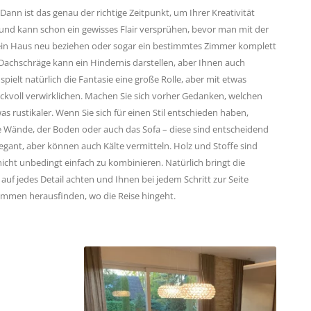
nn ist das genau der richtige Zeitpunkt, um Ihrer Kreativität
 und kann schon ein gewisses Flair versprühen, bevor man mit der
 ein Haus neu beziehen oder sogar ein bestimmtes Zimmer komplett
Dachschräge kann ein Hindernis darstellen, aber Ihnen auch
lt natürlich die Fantasie eine große Rolle, aber mit etwas
ckvoll verwirklichen. Machen Sie sich vorher Gedanken, welchen
was rustikaler. Wenn Sie sich für einen Stil entschieden haben,
e Wände, der Boden oder auch das Sofa – diese sind entscheidend
legant, aber können auch Kälte vermitteln. Holz und Stoffe sind
nicht unbedingt einfach zu kombinieren. Natürlich bringt die
auf jedes Detail achten und Ihnen bei jedem Schritt zur Seite
ammen herausfinden, wo die Reise hingeht.