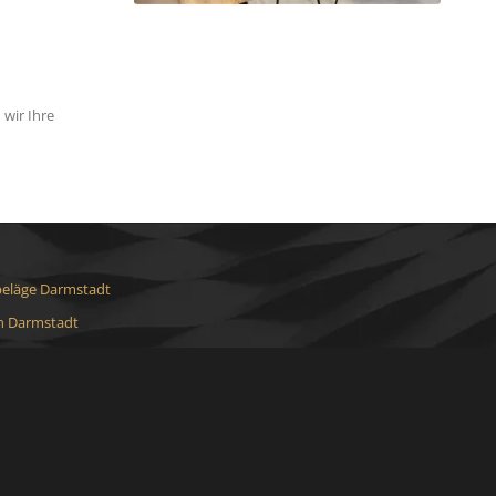
wir Ihre
eläge Darmstadt
 Darmstadt
en Darmstadt
Darmstadt
t Darmstadt
ei Darmstadt
staltung Darmstadt