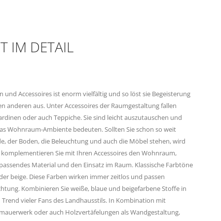
T IM DETAIL
 und Accessoires ist enorm vielfältig und so löst sie Begeisterung
en anderen aus. Unter Accessoires der Raumgestaltung fallen
Gardinen oder auch Teppiche. Sie sind leicht auszutauschen und
as Wohnraum-Ambiente bedeuten. Sollten Sie schon so weit
nde, der Boden, die Beleuchtung und auch die Möbel stehen, wird
nn komplementieren Sie mit Ihren Accessoires den Wohnraum,
n passendes Material und den Einsatz im Raum. Klassische Farbtöne
oder beige. Diese Farben wirken immer zeitlos und passen
chtung. Kombinieren Sie weiße, blaue und beigefarbene Stoffe in
rend vieler Fans des Landhausstils. In Kombination mit
tmauerwerk oder auch Holzvertäfelungen als Wandgestaltung,