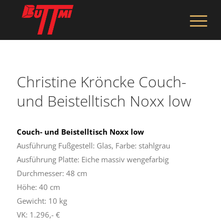
Christine Kröncke Couch-
und Beistelltisch Noxx low
Couch- und Beistelltisch Noxx low
Ausführung Fußgestell: Glas, Farbe: stahlgrau
Ausführung Platte: Eiche massiv wengefarbig
Durchmesser: 48 cm
Höhe: 40 cm
Gewicht: 10 kg
VK: 1.296,- €