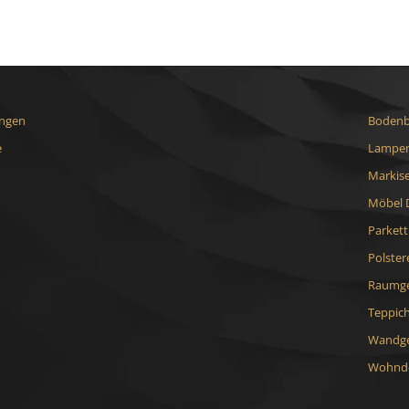
ungen
Bodenb
e
Lampen
Markis
Möbel 
Parket
Polster
Raumge
Teppic
Wandge
Wohnde