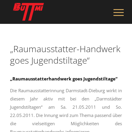
„Raumausstatter-Handwerk
goes Jugendstiltage“
„Raumausstatterhandwerk goes Jugendstiltage“
Die Raumausstatterinnung Darmstadt-Dieburg wirkt in
diesem Jahr aktiv mit bei den „Darmstädter
Jugendstiltagen“ am Sa. 21.05.2011 und So.
22.05.2011. Die Innung wird zum Thema passend über
die vielseitigen Möglichkeiten des
Raumausstatterhandwerks informieren.