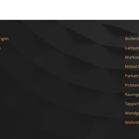
ungen
Bodenb
e
Lampen
Markis
Möbel 
Parket
Polster
Raumge
Teppic
Wandge
Wohnde