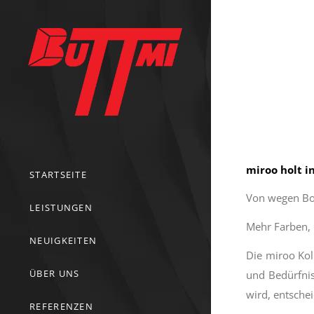
miroo holt i
STARTSEITE
Von wegen Bod
LEISTUNGEN
Mehr Farben, Q
NEUIGKEITEN
Die miroo Kol
ÜBER UNS
und Bedürfnis
wird, entschei
REFERENZEN