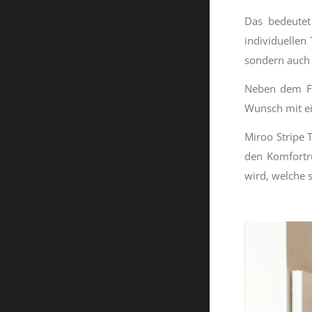
Das bedeutet
individuellen
sondern auch 
Neben dem Fa
Wunsch mit ei
Miroo Stripe 
den Komfortrü
wird, welche 