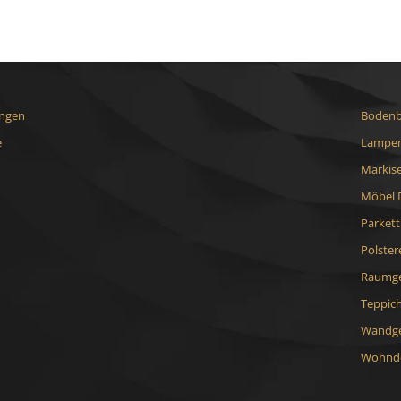
ungen
Bodenb
e
Lampen
Markis
Möbel 
Parket
Polster
Raumge
Teppic
Wandge
Wohnde