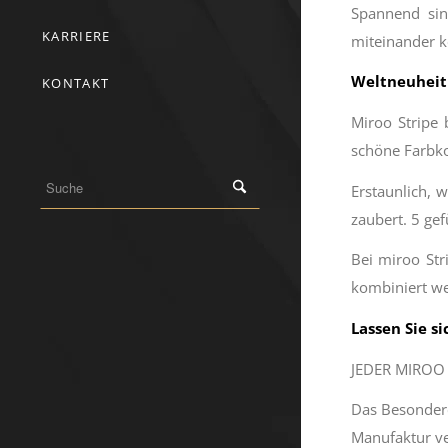
Spannend sin
KARRIERE
miteinander 
Weltneuheit 
KONTAKT
Miroo Stripe
schöne Farbk
Erstaunlich, 
zaubert. 5 gef
Bei miroo St
kombiniert we
Lassen Sie s
JEDER MIROO 
Das Besondere
Manufaktur ve