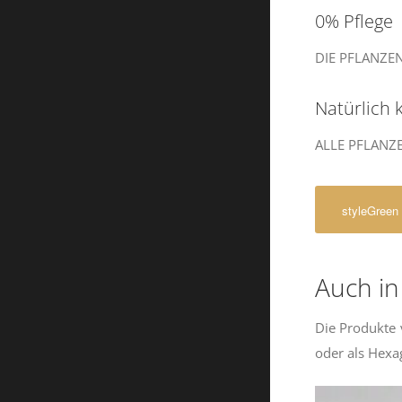
0% Pflege
DIE PFLANZE
Natürlich 
ALLE PFLANZ
styleGreen
Auch in
Die Produkte
oder als Hexa