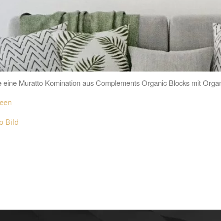
e eine Muratto Komination aus Complements Organic Blocks mit Orga
reen
o Bild