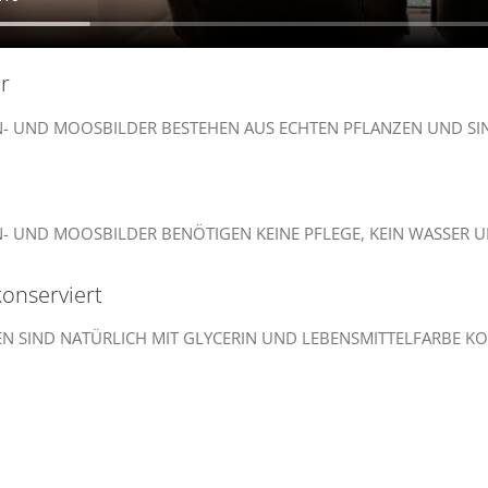
r
N- UND MOOSBILDER BESTEHEN AUS ECHTEN PFLANZEN UND SI
N- UND MOOSBILDER BENÖTIGEN KEINE PFLEGE, KEIN WASSER UN
konserviert
EN SIND NATÜRLICH MIT GLYCERIN UND LEBENSMITTELFARBE KO