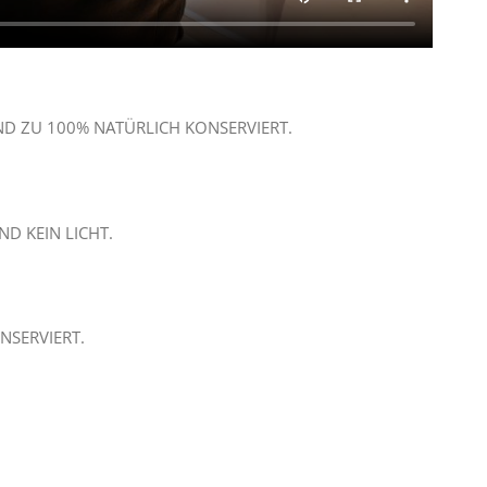
ND ZU 100% NATÜRLICH KONSERVIERT.
D KEIN LICHT.
NSERVIERT.