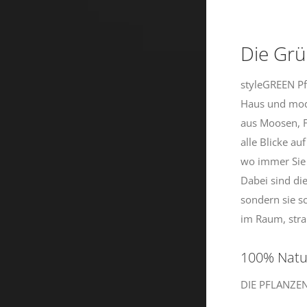
Die Grü
styleGREEN Pf
Haus und mode
aus Moosen, F
alle Blicke au
wo immer Sie
Dabei sind di
sondern sie 
im Raum, str
100% Natu
DIE PFLANZE