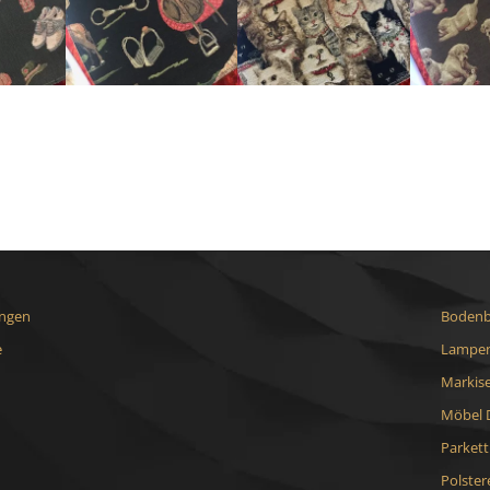
ungen
Bodenb
e
Lampen
Markis
Möbel 
Parket
Polster