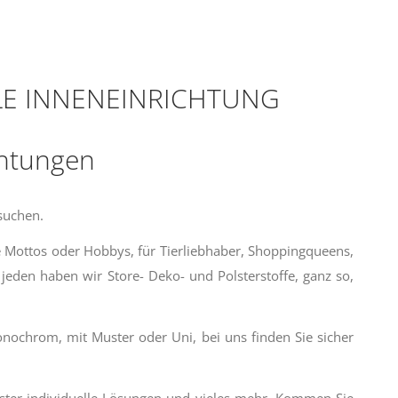
LE INNENEINRICHTUNG
chtungen
ssuchen.
le Mottos oder Hobbys, für Tierliebhaber, Shoppingqueens,
 jeden haben wir Store- Deko- und Polsterstoffe, ganz so,
nochrom, mit Muster oder Uni, bei uns finden Sie sicher
lster individuelle Lösungen und vieles mehr. Kommen Sie