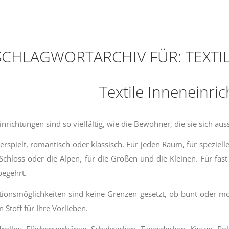
SCHLAGWORTARCHIV FÜR:
TEXTI
Textile Inneneinri
inrichtungen sind so vielfältig, wie die Bewohner, die sie sich au
rspielt, romantisch oder klassisch. Für jeden Raum, für speziel
 Schloss oder die Alpen, für die Großen und die Kleinen. Für fast
begehrt.
onsmöglichkeiten sind keine Grenzen gesetzt, ob bunt oder mo
Stoff für Ihre Vorlieben.
frollos, Flächenvorhänge, Schabracken, Tagesdecken, Kissen, Po