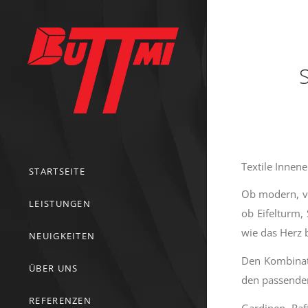
Textile Innene
STARTSEITE
Ob modern, ve
LEISTUNGEN
ob Eifelturm,
wie das Herz 
NEUIGKEITEN
Den Kombinati
ÜBER UNS
den passenden 
REFERENZEN
Gardinen, Raf