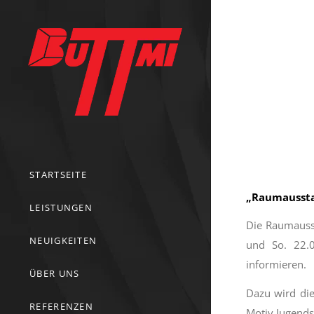
STARTSEITE
„Raumaussta
LEISTUNGEN
Die Raumausst
NEUIGKEITEN
und So. 22.0
informieren.
ÜBER UNS
Dazu wird die
REFERENZEN
Motiv Jugends