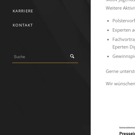
Weitere Aktivi
KARRIERE
Polstervor
KONTAKT
Experten a
Fachvortr
Eperten Di
Gewinnspie
Gerne unterst
Wir wünschen 