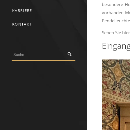
besondere Her
KARRIERE
vorhanden Mö
Pendelleuchte
KONTAKT
Sehen Sie hie
Eingang