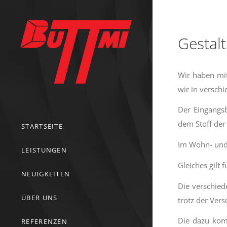
Gestalt
Wir haben mit
wir in versch
Der Eingangsb
dem Stoff der
STARTSEITE
Im Wohn- und 
LEISTUNGEN
Gleiches gilt
NEUIGKEITEN
Die verschied
ÜBER UNS
trotz der Ver
Die dazu kom
REFERENZEN